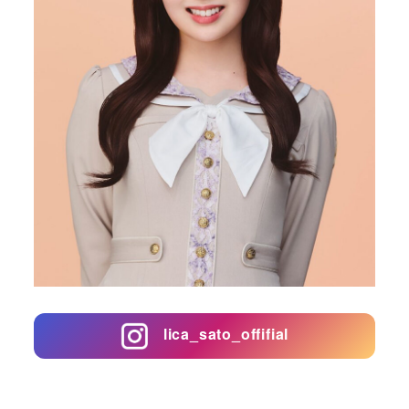
lica_sato_offifial